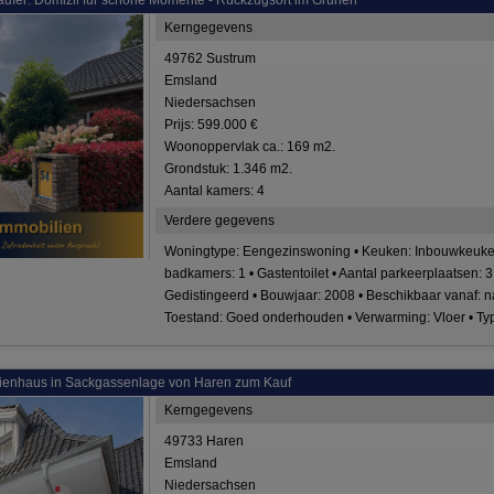
 Käufer: Domizil für schöne Momente - Rückzugsort im Grünen
Kerngegevens
49762 Sustrum
Emsland
Niedersachsen
Prijs: 599.000 €
Woonoppervlak ca.: 169 m2.
Grondstuk: 1.346 m2.
Aantal kamers: 4
Verdere gegevens
Woningtype: Eengezinswoning • Keuken: Inbouwkeuken 
badkamers: 1 • Gastentoilet • Aantal parkeerplaatsen: 3 
Gedistingeerd • Bouwjaar: 2008 • Beschikbaar vanaf: na
Toestand: Goed onderhouden • Verwarming: Vloer • Type
lienhaus in Sackgassenlage von Haren zum Kauf
Kerngegevens
49733 Haren
Emsland
Niedersachsen