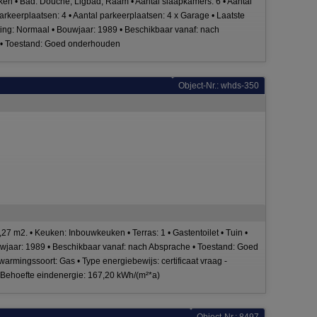
n • Bad: Douche, Ligbad, Raam • Aantal slaapkamers: 6 • Aantal
parkeerplaatsen: 4 • Aantal parkeerplaatsen: 4 x Garage • Laatste
sting: Normaal • Bouwjaar: 1989 • Beschikbaar vanaf: nach
jt • Toestand: Goed onderhouden
Object-Nr.: whds-350
7 m2. • Keuken: Inbouwkeuken • Terras: 1 • Gastentoilet • Tuin •
Bouwjaar: 1989 • Beschikbaar vanaf: nach Absprache • Toestand: Goed
rmingssoort: Gas • Type energiebewijs: certificaat vraag -
• Behoefte eindenergie: 167,20 kWh/(m²*a)