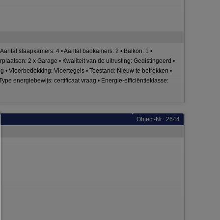
antal slaapkamers: 4 • Aantal badkamers: 2 • Balkon: 1 •
rplaatsen: 2 x Garage • Kwaliteit van de uitrusting: Gedistingeerd •
g • Vloerbedekking: Vloertegels • Toestand: Nieuw te betrekken •
e energiebewijs: certificaat vraag • Energie-efficiëntieklasse:
Consent Manager
Object-Nr.: 2644
HILFE
Um fortfahren zu können,müssen Sie eine Cookie-Auswahl treffen. Nac
erhalten Sie eine Erläuterung der verschiedenen Optionen und ihrer B
Alles zulassen:
Jedes Cookie wie z.B. Tracking- und Analytische-Cookies sowie Drittan
Inhalte.
Auswahl erlauben:
Es werden nur Drittanbieter-Inhalte oder die Cookie-Arten zugelassen d
den Checkboxen angehakt haben.