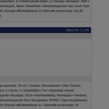
eerplaatsen: 4 x Parkeerplaats buiten; 2 x Garage • Bouwjaar: 1954 •
loertegels, Steen, Parketvloer • Verwarmingssoort: Gas, hout • Type
36 • Energie-efficiëntieklasse: E • Behoefte eindenergie: 152,30
4
Object-Nr.: 2_245
tig oppervlak.: 50 m2. • Keuken: Inbouwkeuken • Bad: Douche,
: 3 • Terras: 1 • Gastentoilet • Tuin • Zwembad • Aantal
tingeerd • Bouwjaar: 2019 • Vloerbedekking: Vloertegels • Toestand:
 Verwarmingssoort: Gas • Energietype: KFW55 • Type energiebewijs:
29 • Energie-efficiëntieklasse: A+ • Behoefte eindenergie: 29