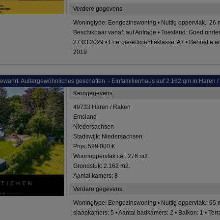
Verdere gegevens
Woningtype: Eengezinswoning • Nuttig oppervlak.: 26 m
Beschikbaar vanaf: auf Anfrage • Toestand: Goed onder
27.03.2029 • Energie-efficiëntieklasse: A+ • Behoefte e
2019
ewahrt. Außergewöhnliches geschaffen. - Einfamilienhaus auf 2.162 qm in Haren /
Kerngegevens
49733 Haren / Raken
Emsland
Niedersachsen
Stadswijk: Niedersachsen
Prijs: 599.000 €
Woonoppervlak ca.: 276 m2.
Grondstuk: 2.162 m2.
Aantal kamers: 8
Verdere gegevens
Woningtype: Eengezinswoning • Nuttig oppervlak.: 65 
slaapkamers: 5 • Aantal badkamers: 2 • Balkon: 1 • Terra