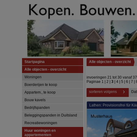
Startpagina
Alle objecten - overzicht
Alle objecten - overzicht
Woningen
invoeringen 21 tot 30 vanaf 3
Paginae
1
|
2
|
3
|
4
|
5
|
6
|
7
|
Boerderijen te koop
sorteren volgens
Da
Appartem., te koop
Bouw kavels
Lathen: Provisionsfrei für Kä
Bedrijfspanden
Beleggingspanden in Duitsland
Recreatiewoningen
Huur woningen en
appartementen