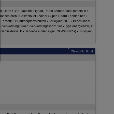
Nur notwendiges zulassen:
Es werden nur die technisch notwendigen Cookies zugelassen und 
 Open • Bad: Douche, Ligbad, Raam • Aantal slaapkamers: 5 •
Drittanbieter-Inhalte.
oor senioren • Gastentoilet • Zolder • Open Haard • Kelder: nee •
Sie können Ihre Cookie-Einstellung jederzeit hier ändern:
x Carport; 3 x Parkeerplaats buiten • Bouwjaar: 2019 • Beschikbaar
Cookie-Details
|
Datenschutz
|
Impressum
er • Verwarming: Vloer • Verwarmingssoort: Gas • Type energiebewijs:
ficiëntieklasse: B • Behoefte eindenergie: 70 kWh/(m²*a) • Bouwjaar
zurück
Object-Nr.: 8554