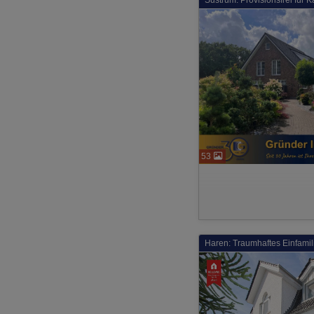
Sustrum: Provisionsfrei für
53
Haren: Traumhaftes Einfami