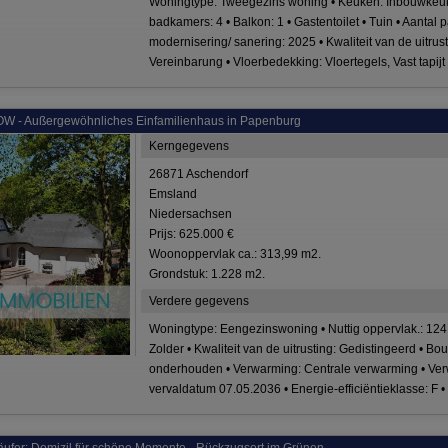
Woningtype: Tweegezins woning • Keuken: Inbouwkeuke
badkamers: 4 • Balkon: 1 • Gastentoilet • Tuin • Aantal 
modernisering/ sanering: 2025 • Kwaliteit van de uitru
Vereinbarung • Vloerbedekking: Vloertegels, Vast tapi
OW - Außergewöhnliches Einfamilienhaus in Papenburg
Kerngegevens
26871 Aschendorf
Emsland
Niedersachsen
Prijs: 625.000 €
Woonoppervlak ca.: 313,99 m2.
Grondstuk: 1.228 m2.
Verdere gegevens
Woningtype: Eengezinswoning • Nuttig oppervlak.: 124,2
Zolder • Kwaliteit van de uitrusting: Gedistingeerd • 
onderhouden • Verwarming: Centrale verwarming • Verwa
vervaldatum 07.05.2036 • Energie-efficiëntieklasse: F 