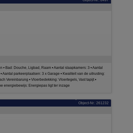
Object-Nr.: 8497
• Bad: Douche, Ligbad, Raam • Aantal slaapkamers: 3 • Aantal
• Aantal parkeerplaatsen: 3 x Garage • Kwaliteit van de uitrusting:
ch Vereinbarung • Vloerbedekking: Vloertegels, Vast tapijt •
 energiebewijs: Energiepas ligt ter inzage
Object-Nr.: 261232