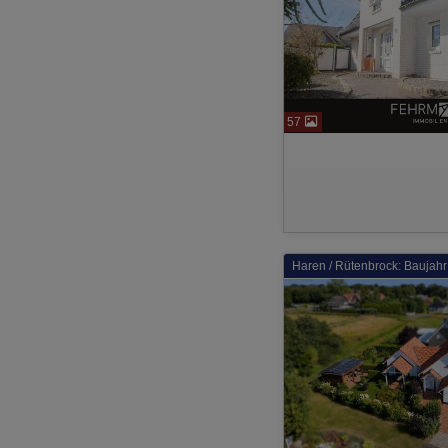
57
Haren / Rütenbrock: Baujahr 