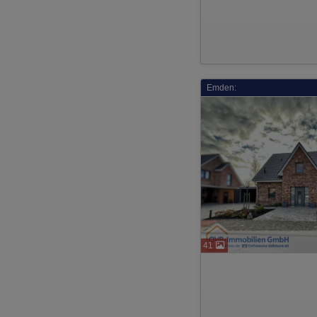
Emden:
41