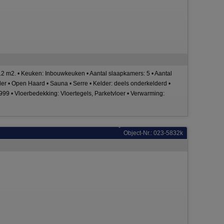
12 m2. • Keuken: Inbouwkeuken • Aantal slaapkamers: 5 • Aantal
lder • Open Haard • Sauna • Serre • Kelder: deels onderkelderd •
1999 • Vloerbedekking: Vloertegels, Parketvloer • Verwarming:
Object-Nr.: 023-5832k