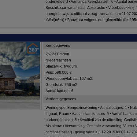
onderkelderd • Aantal parkeerplaatsen: 6 • Aantal park
Beschikbaar vanaf: nach Absprache • Vloerbedekking: V
energiebewijs: certificaat vraag - vervaldatum 11.07.20
kWh/(m²*a) • Bouwjaar volgens energiecertificatie: 195
Kerngegevens
26723 Emden
Niedersachsen
Stadswijk: Twixlum
Prijs: 598.000 €
Woonoppervlak ca.: 167 m2.
Grondstuk: 756 m2.
Aantal kamers: 6
Verdere gegevens
Woningtype: Eengezinswoning • Aantal etages: 1 • Nut
Ligbad, Raam • Aantal slaapkamers: 5 • Aantal badkamers
parkeerplaatsen: 5 • Kwaliteit van de uitrusting: Gedis
Als nieuw • Verwarming: Centrale verwarming, Vloer •
certificaat vraag - geldig vanaf 03.12.2019 tot 02.12.20