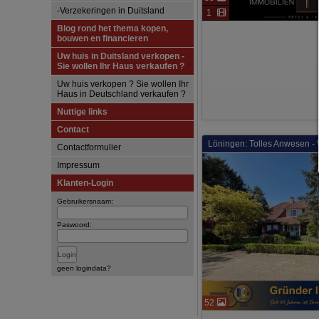
-Verzekeringen in Duitsland
1
Blog rond het thema kopen,
bouwen en financieren
Uw huis in Duitsland verkopen -
Sie wollen Ihr Haus verkaufen ?
Uw huis verkopen ? Sie wollen Ihr
Haus in Deutschland verkaufen ?
Nuttige links
Contact
Löningen: Tolles Anwesen - 
Contactformulier
Impressum
Klanten-Login
Gebruikersnaam:
Paswoord:
geen logindata?
52