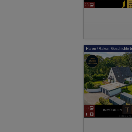
23
Haren / Raken: Geschichte b
33
1