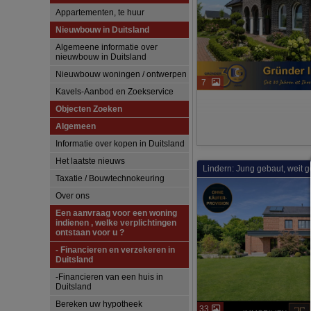
Appartementen, te huur
Nieuwbouw in Duitsland
Algemeene informatie over
nieuwbouw in Duitsland
Nieuwbouw woningen / ontwerpen
7
Kavels-Aanbod en Zoekservice
Objecten Zoeken
Algemeen
Informatie over kopen in Duitsland
Het laatste nieuws
Lindern: Jung gebaut, weit g
Taxatie / Bouwtechnokeuring
Over ons
Een aanvraag voor een woning
indienen , welke verplichtingen
ontstaan voor u ?
- Financieren en verzekeren in
Duitsland
-Financieren van een huis in
Duitsland
Bereken uw hypotheek
33