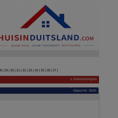
28
|
29
|
30
|
31
|
32
|
33
|
34
|
35
|
36
|
37
|
Galerijweergave
Object-Nr.: 8545