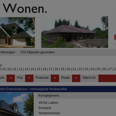
Woningen
370 Objecten gevonden
70
8
|
9
|
10
|
11
|
12
|
13
|
14
|
15
|
16
|
17
|
18
|
19
|
20
|
21
|
22
|
23
|
24
|
25
|
26
|
27
|
tum
Prijs
Postcode
Plaats
Object-Nr.
ufer! Exklusivität pur - extravagante Neubauvilla!
Kerngegevens
49762 Lathen
Emsland
Niedersachsen