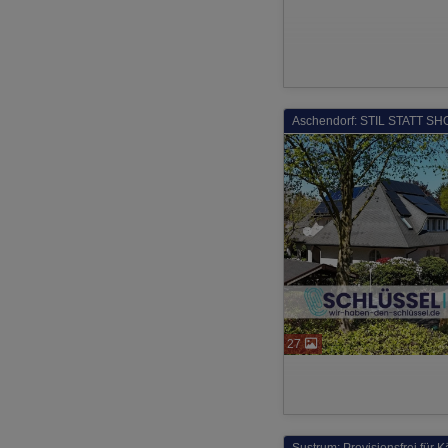
Aschendorf: STIL STATT SH
27