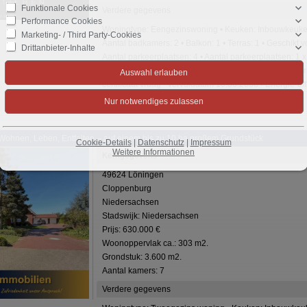
Funktionale Cookies
Verdere gegevens
Performance Cookies
Woningtype: Eengezinswoning • Keuken: Inbouwkeuken,
Marketing- / Third Party-Cookies
Aantal badkamers: 2 • Balkon: 1 • Terras: 1 • Geschikt v
Drittanbieter-Inhalte
Aantal parkeerplaatsen: 4 • Aantal parkeerplaatsen: 1 
vanaf: sofort • Vloerbedekking: Vloertegels, Parketvlo
certificaat vraag - vervaldatum 10.06.2036 • Energie-ef
volgens energiecertificatie: 2019
Wohnen, Leben, Entfalten – auf einem bis zu 10 ha großem Grundstück
Cookie-Details
|
Datenschutz
|
Impressum
Weitere Informationen
Kerngegevens
49624 Löningen
Cloppenburg
Niedersachsen
Stadswijk: Niedersachsen
Prijs: 630.000 €
Woonoppervlak ca.: 303 m2.
Grondstuk: 3.600 m2.
Aantal kamers: 7
Verdere gegevens