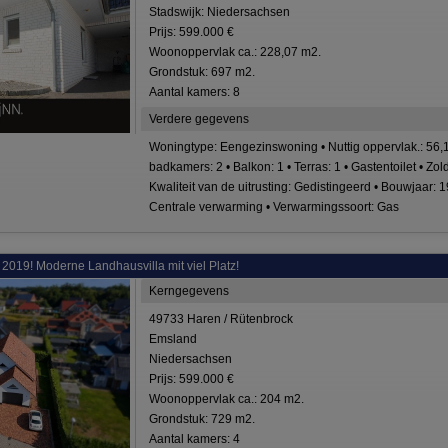
Stadswijk: Niedersachsen
Prijs: 599.000 €
Woonoppervlak ca.: 228,07 m2.
Grondstuk: 697 m2.
Aantal kamers: 8
Verdere gegevens
Woningtype: Eengezinswoning • Nuttig oppervlak.: 56,
badkamers: 2 • Balkon: 1 • Terras: 1 • Gastentoilet • Zo
Kwaliteit van de uitrusting: Gedistingeerd • Bouwjaar: 
Centrale verwarming • Verwarmingssoort: Gas
2019! Moderne Landhausvilla mit viel Platz!
Kerngegevens
49733 Haren / Rütenbrock
Emsland
Niedersachsen
Prijs: 599.000 €
Woonoppervlak ca.: 204 m2.
Grondstuk: 729 m2.
Aantal kamers: 4