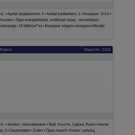
2. • Aantal slaapkamers: 3 • Aantal badkamers: 2 • Bouwjaar: 2019 •
houden • Type energiebewijs: certificaat vraag - vervaldatum
indenergie: 16 kWh/(m²*a) • Bouwjaar volgens energiecertificatie:
 Raken!
Object-Nr.: 2328
m2. • Keuken: Inbouwkeuken • Bad: Douche, Ligbad, Raam • Aantal
s: 3 • Gastentoilet • Zolder • Open Haard • Kelder: volledig