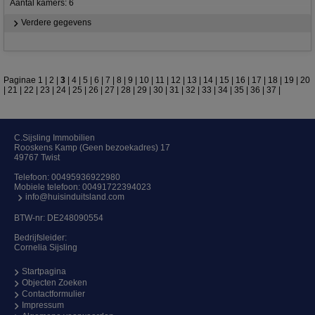
Aantal kamers: 6
Verdere gegevens
Paginae
1
|
2
|
3
|
4
|
5
|
6
|
7
|
8
|
9
|
10
|
11
|
12
|
13
|
14
|
15
|
16
|
17
|
18
|
19
|
20
|
21
|
22
|
23
|
24
|
25
|
26
|
27
|
28
|
29
|
30
|
31
|
32
|
33
|
34
|
35
|
36
|
37
|
C.Sijsling Immobilien
Rooskens Kamp (Geen bezoekadres) 17
49767 Twist
Telefoon:
00495936922980
Mobiele telefoon:
00491722394023
info@huisinduitsland.com
BTW-nr: DE248090554
Bedrijfsleider:
Cornelia Sijsling
Startpagina
Objecten Zoeken
Contactformulier
Impressum