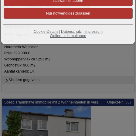
13
2
Kerngegevens
Cookie-Details
|
Datenschutz
|
Impressum
59581 Warstein
Weitere Informationen
Soest
Nordrhein-Westfalen
Prijs: 399.000 €
Woonoppervlak ca.: 253 m2.
Grondstuk: 960 m2.
Aantal kamers: 14
Verdere gegevens
Soest: Traumhafte Immobilie mit 2 Wohneinheiten in versteckter und ruhiger Lage von Soest sucht Sie
Object-Nr.: 387