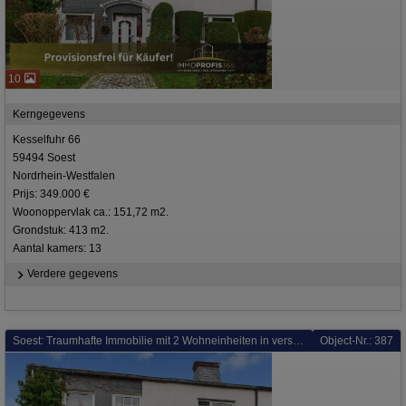
10
Kerngegevens
Kesselfuhr 66
59494 Soest
Nordrhein-Westfalen
Prijs: 349.000 €
Woonoppervlak ca.: 151,72 m2.
Grondstuk: 413 m2.
Aantal kamers: 13
Verdere gegevens
Soest: Traumhafte Immobilie mit 2 Wohneinheiten in versteckter und ruhiger Lage von Soest sucht Sie
Object-Nr.: 387