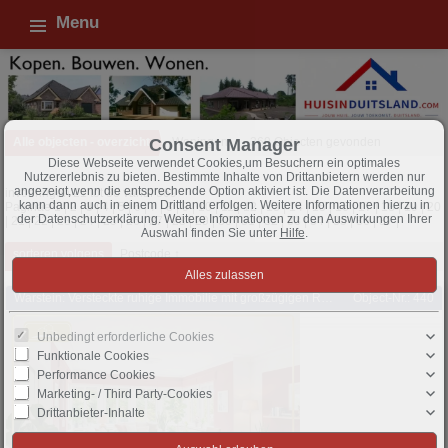
Menu
Alle objecten - overzicht
Woningen
369 Objecten gevonden
Consent Manager
Diese Webseite verwendet Cookies,um Besuchern ein optimales
Nutzererlebnis zu bieten. Bestimmte Inhalte von Drittanbietern werden nur
angezeigt,wenn die entsprechende Option aktiviert ist. Die Datenverarbeitung
invoeringen 21 tot 30 vanaf 369
kann dann auch in einem Drittland erfolgen. Weitere Informationen hierzu in
Paginae
1
|
2
|
3
|
4
|
5
|
6
|
7
|
8
|
9
|
10
|
11
|
12
|
13
|
14
|
15
|
16
|
17
|
18
|
19
|
20
der Datenschutzerklärung. Weitere Informationen zu den Auswirkungen Ihrer
|
21
|
22
|
23
|
24
|
25
|
26
|
27
|
28
|
29
|
30
|
31
|
32
|
33
|
34
|
35
|
36
|
37
|
Auswahl finden Sie unter
Hilfe
.
sorteren volgens
Postcode ↑
Warstein: Versteckte ruhige Immobilie mit großzügigen Räumen sucht Liebhaber und Gnießer
Object-Nr.: 440
Unbedingt erforderliche Cookies
Funktionale Cookies
Performance Cookies
Marketing- / Third Party-Cookies
Drittanbieter-Inhalte