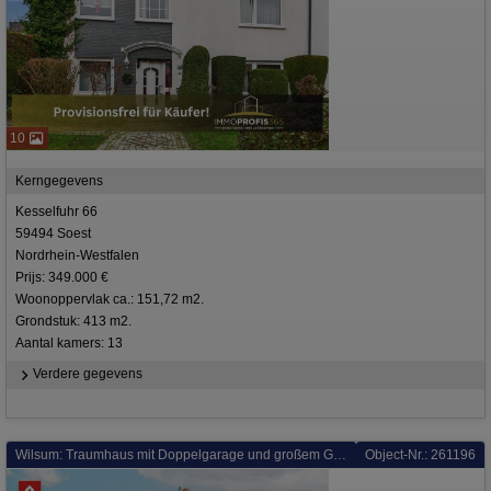
10
Kerngegevens
Kesselfuhr 66
59494 Soest
Nordrhein-Westfalen
Prijs: 349.000 €
Woonoppervlak ca.: 151,72 m2.
Grondstuk: 413 m2.
Aantal kamers: 13
Verdere gegevens
Wilsum: Traumhaus mit Doppelgarage und großem Garten in Wilsum zum Kauf
Object-Nr.: 261196