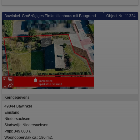
Bawinkel: Großzügiges Einfamilienhaus mit Baugrundstück-Potenzial auf ca. 1.500 m²
Object-Nr.: 11324
31
1
Kerngegevens
49844 Bawinkel
Emsland
Niedersachsen
Stadswijk: Niedersachsen
Prijs: 349.000 €
Woonoppervlak ca.: 180 m2.