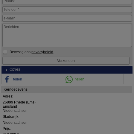
Bevestig ons
privacybeleid
.
Opties
teilen
teilen
Kerngegevens
Adres:
26899 Rhede (Ems)
Emsland
Niedersachsen
Stadswijk:
Niedersachsen
Prijs: