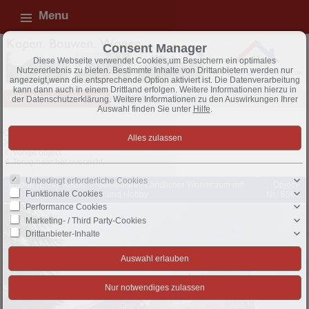
Menu
Consent Manager
Diese Webseite verwendet Cookies,um Besuchern ein optimales
Nutzererlebnis zu bieten. Bestimmte Inhalte von Drittanbietern werden nur
angezeigt,wenn die entsprechende Option aktiviert ist. Die Datenverarbeitung
kann dann auch in einem Drittland erfolgen. Weitere Informationen hierzu in
Alle objecten - overzicht
Woningen
Exposé
der Datenschutzerklärung. Weitere Informationen zu den Auswirkungen Ihrer
Auswahl finden Sie unter
Hilfe
.
Object 209 van 369
Volgende object
Vorige object
Terug naar het overzicht
Unbedingt erforderliche Cookies
Rhede (Ems): Käufer Provisionsfrei! Ländlicher Wohntraum mit
Object-
Funktionale Cookies
viel Platz für Mensch, Tier und Hobby
Nr.: 8567
Performance Cookies
Marketing- / Third Party-Cookies
Drittanbieter-Inhalte