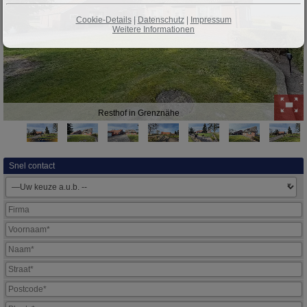
Cookie-Details
|
Datenschutz
|
Impressum
Weitere Informationen
Resthof in Grenznähe
Snel contact