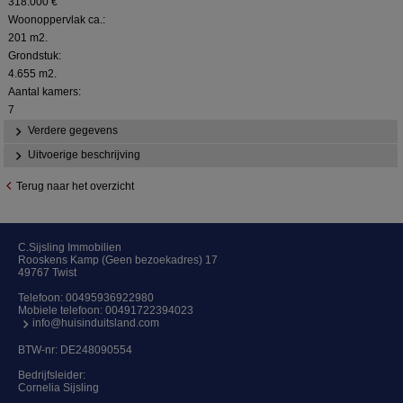
318.000 €
Woonoppervlak ca.:
201 m2.
Grondstuk:
4.655 m2.
Aantal kamers:
7
Verdere gegevens
Uitvoerige beschrijving
Terug naar het overzicht
C.Sijsling Immobilien
Rooskens Kamp (Geen bezoekadres) 17
49767 Twist
Telefoon:
00495936922980
Mobiele telefoon:
00491722394023
info@huisinduitsland.com
BTW-nr: DE248090554
Bedrijfsleider:
Cornelia Sijsling