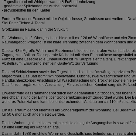
- Tageslichtbad mit Whirlpoolwanne & Fußbodenheizung
- gedämmter Spitzboden mit Ausbaupotenzial
- provisionsfrei für den Käufer!
Fordern Sie unser Exposé mit der Objektadresse, Grundrissen und weiteren Detail
Sie! Peter Tiehen & Team!
Großzügig im Raum, klar in der Struktur:
Die Wohnung im 2. Obergeschoss bietet mit ca. 126 m² Wohnfläche und vier Zim
Raumangebot. Prägend ist die klare Trennung zwischen dem Wohnbereich und 
Das ca. 43 m² große Wohn- und Esszimmer bildet den zentralen Aufenthaltsberei
Zugang zum Balkon. Die separate Küche ist mit einer Einbauküche ausgestattet un
Platz für eine Essecke (die Einbauküche ist im Kaufpreis enthalten). Direkt angre
Abstellraum. Ergänzend steht ein Gäste-WC zur Verfügung.
Die drei Schlafzimmer sowie das Tageslichtbad sind im rückwärtigen, privaten 
angeordnet. Das Bad ist mit Whirlpoolwanne, Dusche, zwei Waschtischen und WC
Handtuchheizkörper, Anschlüsse für Waschmaschine und Trockner sowie ein elek
Dachfenster ergänzen die Ausstattung. Für zusätzlichen Komfort sorgt die Fußb
Erweitert wird das Raumangebot durch den gedämmten Spitzboden, der über ei
erreichbar ist und der Einheit per Sondernutzungsrecht zugeordnet wurde. Der Be
weiteres Potenzial und kann bei entsprechendem Ausbau um ca. 110 m² zusätzli
Ein Kellerraum gehört ebenfalls als Sondereigentum zur Wohnung. Bei Bedarf kan
für 50 € monatlich angemietet werden.
Da die Wohnung aktuell leersteht, bietet sie eine gute Ausgangsbasis sowohl für
für eine Nutzung als Kapitalanlage.
Das im Jahr 1988 errichtete Wohn- und Geschäftshaus befindet sich in zentraler 