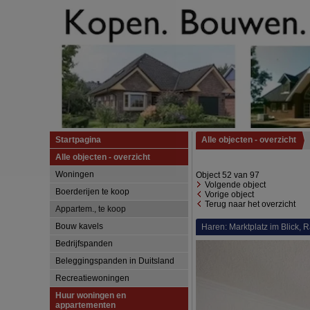
Startpagina
Alle objecten - overzicht
Alle objecten - overzicht
Woningen
Object 52 van 97
Volgende object
Boerderijen te koop
Vorige object
Terug naar het overzicht
Appartem., te koop
Bouw kavels
Haren: Marktplatz im Blick,
Bedrijfspanden
Beleggingspanden in Duitsland
Recreatiewoningen
Huur woningen en
appartementen