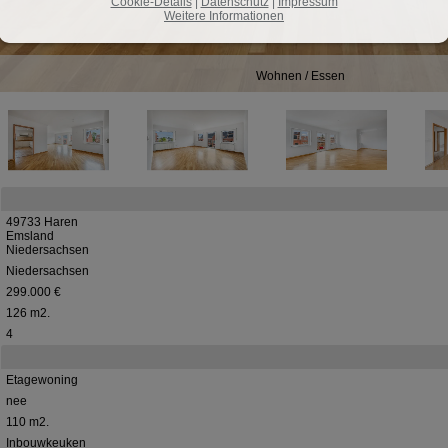
Cookie-Details
|
Datenschutz
|
Impressum
Weitere Informationen
Wohnen / Essen
49733 Haren
Emsland
Niedersachsen
Niedersachsen
299.000 €
126 m2.
4
Etagewoning
nee
110 m2.
Inbouwkeuken