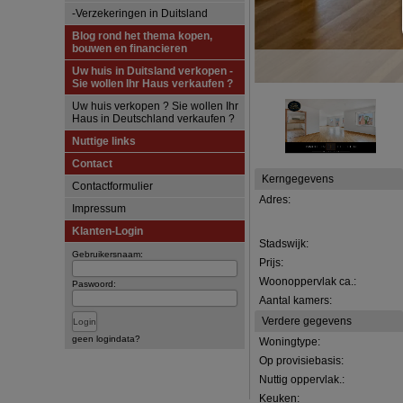
-Verzekeringen in Duitsland
Blog rond het thema kopen,
bouwen en financieren
Uw huis in Duitsland verkopen -
Sie wollen Ihr Haus verkaufen ?
Uw huis verkopen ? Sie wollen Ihr
Haus in Deutschland verkaufen ?
Nuttige links
Contact
Kerngegevens
Contactformulier
Adres:
Impressum
Klanten-Login
Stadswijk:
Gebruikersnaam:
Prijs:
Woonoppervlak ca.:
Paswoord:
Aantal kamers:
Verdere gegevens
geen logindata?
Woningtype:
Op provisiebasis:
Nuttig oppervlak.:
Keuken: