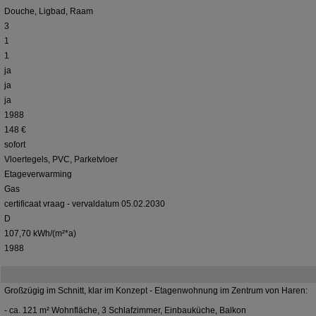
Douche, Ligbad, Raam
3
1
1
ja
ja
ja
1988
148 €
sofort
Vloertegels, PVC, Parketvloer
Etageverwarming
Gas
certificaat vraag - vervaldatum 05.02.2030
D
107,70 kWh/(m²*a)
1988
Großzügig im Schnitt, klar im Konzept - Etagenwohnung im Zentrum von Haren:
- ca. 121 m² Wohnfläche, 3 Schlafzimmer, Einbauküche, Balkon