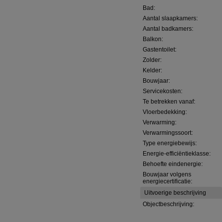
Bad:
Aantal slaapkamers:
Aantal badkamers:
Balkon:
Gastentoilet:
Zolder:
Kelder:
Bouwjaar:
Servicekosten:
Te betrekken vanaf:
Vloerbedekking:
Verwarming:
Verwarmingssoort:
Type energiebewijs:
Energie-efficiëntieklasse:
Behoefte eindenergie:
Bouwjaar volgens
energiecertificatie:
Uitvoerige beschrijving
Objectbeschrijving: