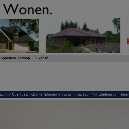
Appartem., te koop
Exposé
 Raum im Überfluss: 4-Zimmer-Etagenwohnung mit ca. 126 m² im Zentrum von Haren