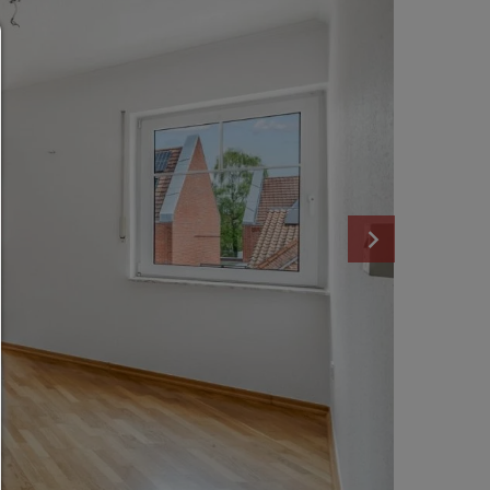
Consent Manager
HILFE
Um fortfahren zu können,müssen Sie eine Cookie-Auswahl treffen. Nac
erhalten Sie eine Erläuterung der verschiedenen Optionen und ihrer B
Alles zulassen:
Jedes Cookie wie z.B. Tracking- und Analytische-Cookies sowie Drittan
Inhalte.
Auswahl erlauben:
Es werden nur Drittanbieter-Inhalte oder die Cookie-Arten zugelassen d
den Checkboxen angehakt haben.
Nur notwendiges zulassen:
Es werden nur die technisch notwendigen Cookies zugelassen und 
Drittanbieter-Inhalte.
Sie können Ihre Cookie-Einstellung jederzeit hier ändern:
Cookie-Details
|
Datenschutz
|
Impressum
zurück