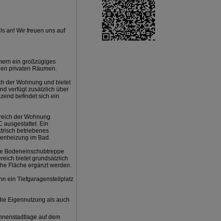
s an! Wir freuen uns auf
mern ein großzügiges
den privaten Räumen.
ch der Wohnung und bietet
d verfügt zusätzlich über
nzend befindet sich ein
Bereich der Wohnung
 ausgestattet. Ein
trisch betriebenes
odenheizung im Bad.
ne Bodeneinschubtreppe
reich bietet grundsätzlich
che Fläche ergänzt werden.
n ein Tiefgaragenstellplatz
 die Eigennutzung als auch
Innenstadtlage auf dem