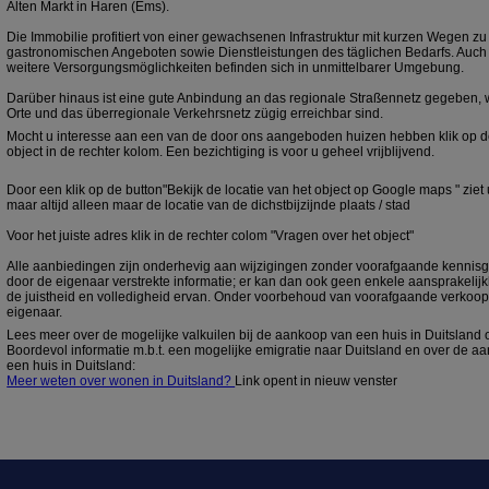
Alten Markt in Haren (Ems).
Die Immobilie profitiert von einer gewachsenen Infrastruktur mit kurzen Wegen z
gastronomischen Angeboten sowie Dienstleistungen des täglichen Bedarfs. Auch
weitere Versorgungsmöglichkeiten befinden sich in unmittelbarer Umgebung.
Darüber hinaus ist eine gute Anbindung an das regionale Straßennetz gegeben
Orte und das überregionale Verkehrsnetz zügig erreichbar sind.
Mocht u interesse aan een van de door ons aangeboden huizen hebben klik op de
object in de rechter kolom. Een bezichtiging is voor u geheel vrijblijvend.
Door een klik op de button"Bekijk de locatie van het object op Google maps " ziet 
maar altijd alleen maar de locatie van de dichstbijzijnde plaats / stad
Voor het juiste adres klik in de rechter colom "Vragen over het object"
Alle aanbiedingen zijn onderhevig aan wijzigingen zonder voorafgaande kennisg
door de eigenaar verstrekte informatie; er kan dan ook geen enkele aansprakeli
de juistheid en volledigheid ervan. Onder voorbehoud van voorafgaande verkoop
eigenaar.
Lees meer over de mogelijke valkuilen bij de aankoop van een huis in Duitsland
Boordevol informatie m.b.t. een mogelijke emigratie naar Duitsland en over de 
een huis in Duitsland:
Meer weten over wonen in Duitsland?
Link opent in nieuw venster