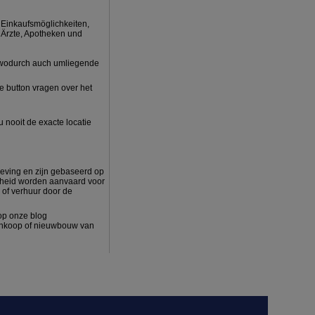
u Einkaufsmöglichkeiten,
 Ärzte, Apotheken und
, wodurch auch umliegende
 button vragen over het
u nooit de exacte locatie
eving en zijn gebaseerd op
jkheid worden aanvaard voor
 of verhuur door de
 op onze blog
aankoop of nieuwbouw van