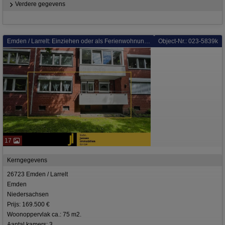
Verdere gegevens
Emden / Larrelt: Einziehen oder als Ferienwohnung vermieten! Wohnung in Emden!
Object-Nr.: 023-5839k
17
Kerngegevens
26723 Emden / Larrelt
Emden
Niedersachsen
Prijs: 169.500 €
Woonoppervlak ca.: 75 m2.
Aantal kamers: 3