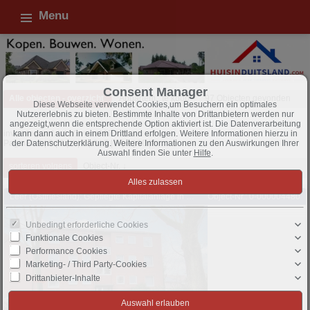
Menu
Consent Manager
Alle objecten - overzicht
Appartem., te koop
97 Objecten gevonden
Diese Webseite verwendet Cookies,um Besuchern ein optimales
Nutzererlebnis zu bieten. Bestimmte Inhalte von Drittanbietern werden nur
angezeigt,wenn die entsprechende Option aktiviert ist. Die Datenverarbeitung
invoeringen 1 tot 10 vanaf 97
kann dann auch in einem Drittland erfolgen. Weitere Informationen hierzu in
Paginae
1
|
2
|
3
|
4
|
5
|
6
|
7
|
8
|
9
|
10
|
der Datenschutzerklärung. Weitere Informationen zu den Auswirkungen Ihrer
Auswahl finden Sie unter
Hilfe
.
sorteren volgens
Object-Nr. ↓
Leer (Ostfriesland): Gepflegte Kapitalanlage in bevorzugter Wohnlage
Object-Nr.: 0-000004480
Unbedingt erforderliche Cookies
Funktionale Cookies
Performance Cookies
Marketing- / Third Party-Cookies
Drittanbieter-Inhalte