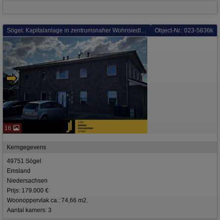
Sögel: Kapitalanlage in zentrumsnaher Wohnsiedlung! Energieeffizienzklasse A+!
Object-Nr.: 023-5836k
16
Kerngegevens
49751 Sögel
Emsland
Niedersachsen
Prijs: 179.000 €
Woonoppervlak ca.: 74,66 m2.
Aantal kamers: 3