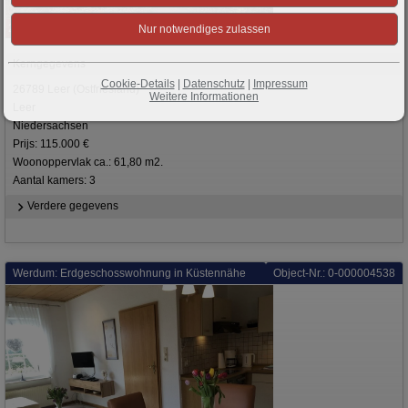
22
Kerngegevens
Cookie-Details
|
Datenschutz
|
Impressum
26789 Leer (Ostfriesland)
Weitere Informationen
Leer
Niedersachsen
Prijs: 115.000 €
Woonoppervlak ca.: 61,80 m2.
Aantal kamers: 3
Verdere gegevens
Werdum: Erdgeschosswohnung in Küstennähe
Object-Nr.: 0-000004538