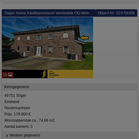
Sögel: Keine Käuferprovision! Vermietete OG-Wohnung in Sögel! Energieeffizienzklasse A+!
Object-Nr.: 023-5835k
15
Kerngegevens
49751 Sögel
Emsland
Niedersachsen
Prijs: 179.000 €
Woonoppervlak ca.: 74,66 m2.
Aantal kamers: 3
Verdere gegevens