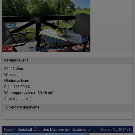
17
Kerngegevens
26427 Werdum
Wittmund
Niedersachsen
Prijs: 143.000 €
Woonoppervlak ca.: 39,48 m2.
Aantal kamers: 2
Verdere gegevens
Kassel -Südstadt: Über den Dächern der Documenta
Object-Nr.: 0-3491