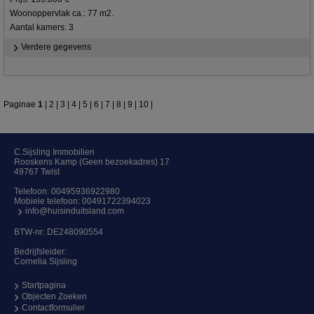
Woonoppervlak ca.: 77 m2.
Aantal kamers: 3
Verdere gegevens
Paginae
1
|
2
|
3
|
4
|
5
|
6
|
7
|
8
|
9
|
10
|
C.Sijsling Immobilien
Rooskens Kamp (Geen bezoekadres) 17
49767 Twist
Telefoon:
00495936922980
Mobiele telefoon:
00491722394023
info@huisinduitsland.com
BTW-nr: DE248090554
Bedrijfsleider:
Cornelia Sijsling
Startpagina
Objecten Zoeken
Contactformulier