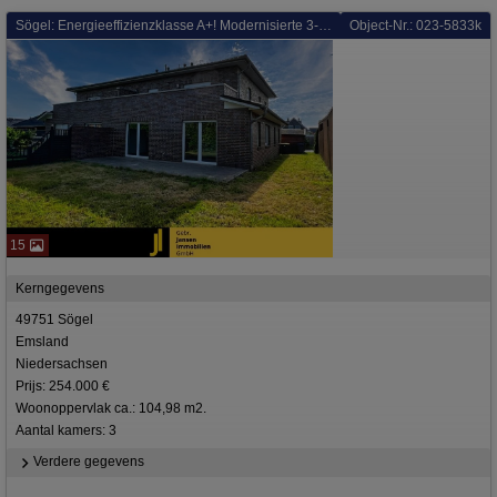
Sögel: Energieeffizienzklasse A+! Modernisierte 3-Zimmer-Wohnung mit Garten und Terrasse!
Object-Nr.: 023-5833k
15
Kerngegevens
49751 Sögel
Emsland
Niedersachsen
Prijs: 254.000 €
Woonoppervlak ca.: 104,98 m2.
Aantal kamers: 3
Verdere gegevens