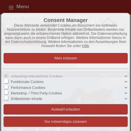
Menu
Consent Manager
Diese Webseite verwendet Cookies,um Besuchern ein optimales
Nutzererlebnis zu bieten. Bestimmte Inhalte von Drittanbietern werden nur
angezeigt,wenn die entsprechende Option aktiviert ist. Die Datenverarbeitung
kann dann auch in einem Drittland erfolgen. Weitere Informationen hierzu in
Alle objecten - overzicht
Appartem., te koop
Exposé
der Datenschutzerklärung. Weitere Informationen zu den Auswirkungen Ihrer
Auswahl finden Sie unter
Hilfe
.
Object 1 van 97
Volgende object
Terug naar het overzicht
Meppen: Ein Investment mit Potenzial
Object-Nr.: 10835
Unbedingt erforderliche Cookies
Funktionale Cookies
Performance Cookies
Marketing- / Third Party-Cookies
Drittanbieter-Inhalte