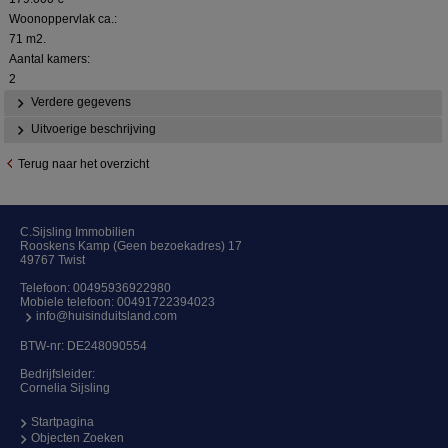
Woonoppervlak ca.:
71 m2.
Aantal kamers:
2
Verdere gegevens
Uitvoerige beschrijving
Terug naar het overzicht
C.Sijsling Immobilien
Rooskens Kamp (Geen bezoekadres) 17
49767 Twist
Telefoon:
00495936922980
Mobiele telefoon:
00491722394023
info@huisinduitsland.com
BTW-nr: DE248090554
Bedrijfsleider:
Cornelia Sijsling
Startpagina
Objecten Zoeken