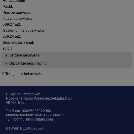
Horecabedrijf
Pacht:
Prijs op aanvraag
Totaal oppervlakte:
569,27 m2.
Gastenruimte oppervlakte:
256,24 m2.
Beschikbaar vanaf:
sofort
Verdere gegevens
Uitvoerige beschrijving
Terug naar het overzicht
C.Sijsling Immobilien
Rooskens Kamp (Geen bezoekadres) 17
49767 Twist
Telefoon:
00495936922980
Mobiele telefoon:
00491722394023
info@huisinduitsland.com
BTW-nr: DE248090554