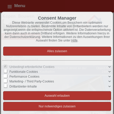
Menu
Consent Manager
Diese Webseite verwendet Cookies,um Besuchern ein optimales
Nutzererlebnis zu bieten. Bestimmte Inhalte von Drittanbietern werden nur
angezeigt,wenn die entsprechende Option aktiviert ist. Die Datenverarbeitung
kann dann auch in einem Drittland erfolgen. Weitere Informationen hierzu in
Alle objecten - overzicht
Bedrijfspanden
Exposé
der Datenschutzerklärung. Weitere Informationen zu den Auswirkungen Ihrer
Auswahl finden Sie unter
Hilfe
.
Object 17 van 81
Volgende object
Vorige object
Terug naar het overzicht
Unbedingt erforderliche Cookies
Twist: Ehemaliges Restaurant mit Wohnbereich direkt an der
Object-Nr.:
Ausfahrt A31 zur Miete mit Kaufoption
24844
Funktionale Cookies
Performance Cookies
Marketing- / Third Party-Cookies
Drittanbieter-Inhalte