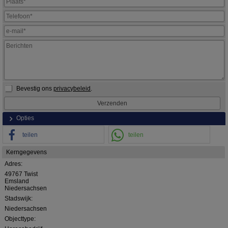
Bevestig ons
privacybeleid
.
Opties
teilen
teilen
Kerngegevens
Adres:
49767 Twist
Emsland
Niedersachsen
Stadswijk:
Niedersachsen
Objecttype: