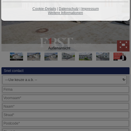
Cookie-Details
|
Datenschutz
|
Impressum
Weitere Informationen
Außenansicht
Snel contact