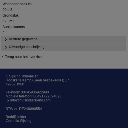
Woonoppervlak ca.:
90 m2.
Grondstuk:
623 m2.
Aantal kamers:
4
Verdere gegevens
Uitvoerige beschrijving
Terug naar het overzicht
C.Sijsling Immobilien
Rooskens Kamp (Geen bezoekadres) 17
49767 Twist
Telefoon:
00495936922980
Mobiele telefoon:
00491722394023
info@huisinduitsland.com
BTW-nr: DE248090554
Bedrijfsleider:
Cornelia Sijsling