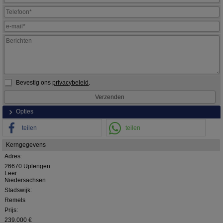
Bevestig ons
privacybeleid
.
Opties
teilen
teilen
Kerngegevens
Adres:
26670 Uplengen
Leer
Niedersachsen
Stadswijk:
Remels
Prijs:
239.000 €