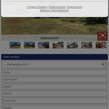
Cookie-Details
|
Datenschutz
|
Impressum
Weitere Informationen
Seitenansicht
Snel contact