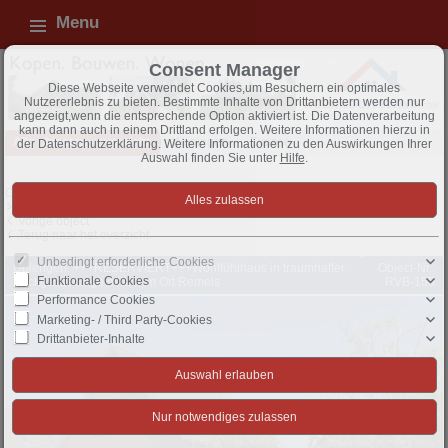
Menu
Consent Manager
Diese Webseite verwendet Cookies,um Besuchern ein optimales
Nutzererlebnis zu bieten. Bestimmte Inhalte von Drittanbietern werden nur
angezeigt,wenn die entsprechende Option aktiviert ist. Die Datenverarbeitung
kann dann auch in einem Drittland erfolgen. Weitere Informationen hierzu in
Alle objecten - overzicht
Woningen
Exposé
der Datenschutzerklärung. Weitere Informationen zu den Auswirkungen Ihrer
Auswahl finden Sie unter
Hilfe
.
Object 173 van 371
Volgende object
Vorige object
Terug naar het overzicht
Unbedingt erforderliche Cookies
Uplengen: +++RESERVIERT+++Wohlfühlhaus in traumhafter
Object-Nr.:
Funktionale Cookies
Sackgassenlage mitten im Ort Remels
RVB-155
Performance Cookies
Marketing- / Third Party-Cookies
Drittanbieter-Inhalte