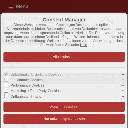
Menu
Consent Manager
Diese Webseite verwendet Cookies,um Besuchern ein optimales
Nutzererlebnis zu bieten. Bestimmte Inhalte von Drittanbietern werden nur
angezeigt,wenn die entsprechende Option aktiviert ist. Die Datenverarbeitung
kann dann auch in einem Drittland erfolgen. Weitere Informationen hierzu in
Alle objecten - overzicht
Appartem., te koop
Exposé
der Datenschutzerklärung. Weitere Informationen zu den Auswirkungen Ihrer
Auswahl finden Sie unter
Hilfe
.
Object 33 van 96
Volgende object
Vorige object
Terug naar het overzicht
Unbedingt erforderliche Cookies
Apen: Sonnige Obergeschosswohnung im Herzen von
Object-Nr.: RVB-
Funktionale Cookies
Augustfehn
360_4
Performance Cookies
Marketing- / Third Party-Cookies
Drittanbieter-Inhalte