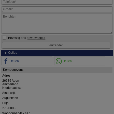
Bevestig ons
privacybeleid
.
Opties
teilen
teilen
Kerngegevens
Adres:
26689 Apen
Ammerland
Niedersachsen
Stadswijk:
Augustfehn
Prijs:
275.000 €
Woonoppervlak ca.: