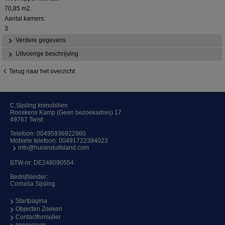
70,85 m2.
Aantal kamers:
3
Verdere gegevens
Uitvoerige beschrijving
Terug naar het overzicht
C.Sijsling Immobilien
Rooskens Kamp (Geen bezoekadres) 17
49767 Twist
Telefoon:
00495936922980
Mobiele telefoon:
00491722394023
info@huisinduitsland.com
BTW-nr: DE248090554
Bedrijfsleider:
Cornelia Sijsling
Startpagina
Objecten Zoeken
Contactformulier
Impressum