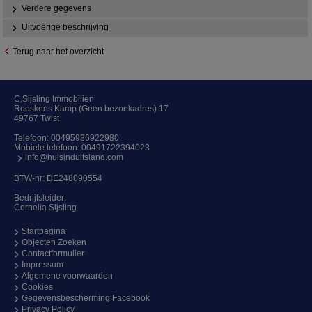
Verdere gegevens
Uitvoerige beschrijving
Terug naar het overzicht
C.Sijsling Immobilien
Rooskens Kamp (Geen bezoekadres) 17
49767 Twist
Telefoon:
00495936922980
Mobiele telefoon:
00491722394023
info@huisinduitsland.com
BTW-nr: DE248090554
Bedrijfsleider:
Cornelia Sijsling
Startpagina
Objecten Zoeken
Contactformulier
Impressum
Algemene voorwaarden
Cookies
Gegevensbescherming Facebook
Privacy Policy