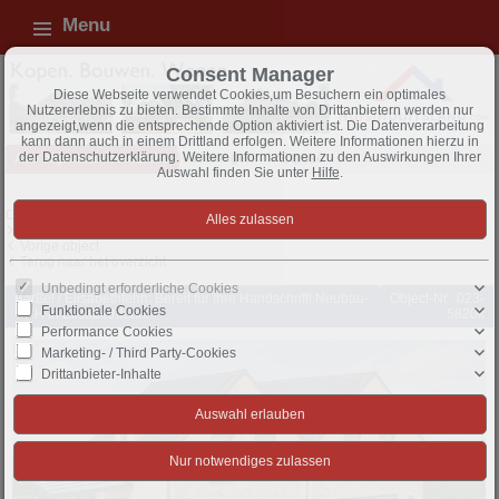
Menu
Consent Manager
Diese Webseite verwendet Cookies,um Besuchern ein optimales
Nutzererlebnis zu bieten. Bestimmte Inhalte von Drittanbietern werden nur
angezeigt,wenn die entsprechende Option aktiviert ist. Die Datenverarbeitung
kann dann auch in einem Drittland erfolgen. Weitere Informationen hierzu in
der Datenschutzerklärung. Weitere Informationen zu den Auswirkungen Ihrer
Alle objecten - overzicht
Woningen
Exposé
Auswahl finden Sie unter
Hilfe
.
Object 310 van 371
Volgende object
Vorige object
Terug naar het overzicht
Unbedingt erforderliche Cookies
Barßel / Elisabethfehn: Bereit für Ihre Handschrift! Neubau-
Object-Nr.: 023-
Funktionale Cookies
DHH in Elisabethfehn!
5820k
Performance Cookies
Marketing- / Third Party-Cookies
Drittanbieter-Inhalte