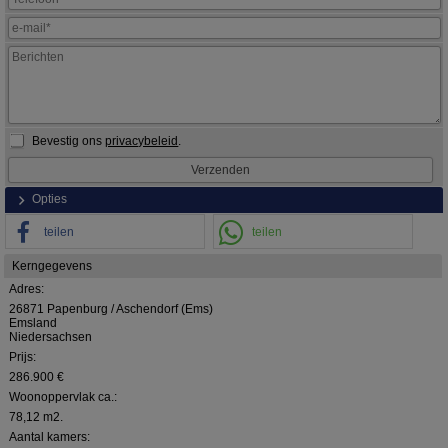
Bevestig ons
privacybeleid
.
Opties
teilen
teilen
Kerngegevens
Adres:
26871 Papenburg / Aschendorf (Ems)
Emsland
Niedersachsen
Prijs:
286.900 €
Woonoppervlak ca.:
78,12 m2.
Aantal kamers: