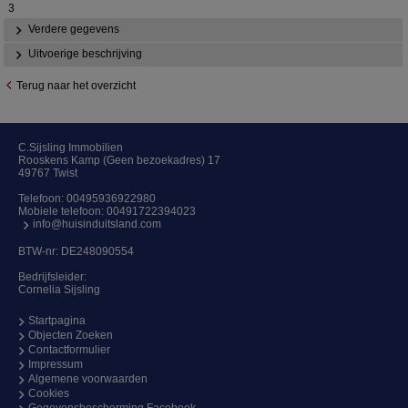
3
Verdere gegevens
Uitvoerige beschrijving
Terug naar het overzicht
C.Sijsling Immobilien
Rooskens Kamp (Geen bezoekadres) 17
49767 Twist
Telefoon:
00495936922980
Mobiele telefoon:
00491722394023
info@huisinduitsland.com
BTW-nr: DE248090554
Bedrijfsleider:
Cornelia Sijsling
Startpagina
Objecten Zoeken
Contactformulier
Impressum
Algemene voorwaarden
Cookies