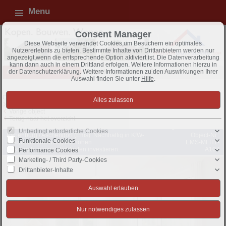
Menu
Consent Manager
Diese Webseite verwendet Cookies,um Besuchern ein optimales
Nutzererlebnis zu bieten. Bestimmte Inhalte von Drittanbietern werden nur
angezeigt,wenn die entsprechende Option aktiviert ist. Die Datenverarbeitung
kann dann auch in einem Drittland erfolgen. Weitere Informationen hierzu in
Alle objecten - overzicht
Appartem., te koop
Exposé
der Datenschutzerklärung. Weitere Informationen zu den Auswirkungen Ihrer
Auswahl finden Sie unter
Hilfe
.
Object 34 van 98
Volgende object
Vorige object
Terug naar het overzicht
Unbedingt erforderliche Cookies
Papenburg / Aschendorf (Ems): Nachhaltig in KfW-
Object-Nr.:
Funktionale Cookies
geförderte Wohnung mit hohen
EMS-MFH1-
Abschreibungsmöglichkeiten investieren.
A107
Performance Cookies
Marketing- / Third Party-Cookies
Drittanbieter-Inhalte