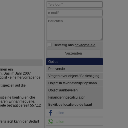
Bevestig ons
privacybeleid
.
Opties
Printversie
Ihnen ein
n. Das im Jahr 2007
Vragen over object / Bezichtiging
t ist - eine hervorragende
Object in favorietenlijst opslaan
speziell auf die
Object aanbevelen
st eine kontinuierliche
Financieringscalculator
anbaren Einnahmequelle,
Bekijk de locatie op de kaart
te beträgt derzeit 557,12
teilen
eits jetzt kann der Bedarf
teilen