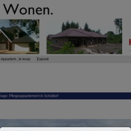
Appartem., te koop
Exposé
anlage: Pflegeappartement in Schüttorf