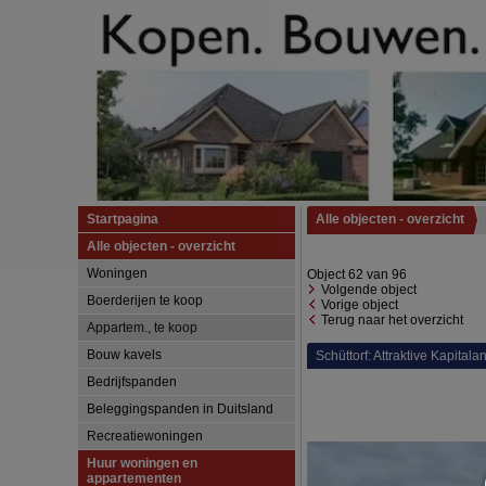
Startpagina
Alle objecten - overzicht
Alle objecten - overzicht
Woningen
Object 62 van 96
Volgende object
Boerderijen te koop
Vorige object
Terug naar het overzicht
Appartem., te koop
Bouw kavels
Schüttorf: Attraktive Kapital
Bedrijfspanden
Beleggingspanden in Duitsland
Recreatiewoningen
Huur woningen en
appartementen