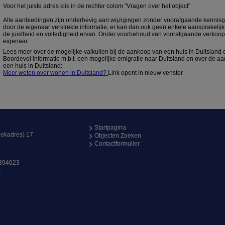
Voor het juiste adres klik in de rechter colom "Vragen over het object"
Alle aanbiedingen zijn onderhevig aan wijzigingen zonder voorafgaande kennisg
door de eigenaar verstrekte informatie; er kan dan ook geen enkele aansprakeli
de juistheid en volledigheid ervan. Onder voorbehoud van voorafgaande verkoop
eigenaar.
Lees meer over de mogelijke valkuilen bij de aankoop van een huis in Duitsland
Boordevol informatie m.b.t. een mogelijke emigratie naar Duitsland en over de 
een huis in Duitsland:
Meer weten over wonen in Duitsland?
Link opent in nieuw venster
Startpagina
ekadres) 17
Objecten Zoeken
Contactformulier
394023
m