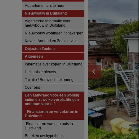
Appartementen, te huur
Nieuwbouw in Duitsland
Algemeene informatie over
nieuwbouw in Duitsland
Nieuwbouw woningen / ontwerpen
Kavels-Aanbod en Zoekservice
Objecten Zoeken
Algemeen
Informatie over kopen in Duitsland
Het laatste nieuws
Taxatie / Bouwtechnokeuring
Over ons
Een aanvraag voor een woning
indienen , welke verplichtingen
ontstaan voor u ?
- Financieren en verzekeren in
Duitsland
-Financieren van een huis in
Duitsland
Bereken uw hypotheek