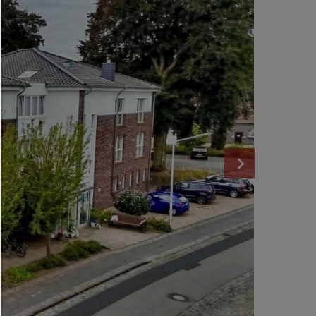
Consent Manager
HILFE
Um fortfahren zu können,müssen Sie eine Cookie-Auswahl treffen. Nac
erhalten Sie eine Erläuterung der verschiedenen Optionen und ihrer B
Alles zulassen:
Jedes Cookie wie z.B. Tracking- und Analytische-Cookies sowie Drittan
Inhalte.
Auswahl erlauben:
Es werden nur Drittanbieter-Inhalte oder die Cookie-Arten zugelassen d
den Checkboxen angehakt haben.
Nur notwendiges zulassen:
Es werden nur die technisch notwendigen Cookies zugelassen und 
Drittanbieter-Inhalte.
Sie können Ihre Cookie-Einstellung jederzeit hier ändern:
Cookie-Details
|
Datenschutz
|
Impressum
zurück