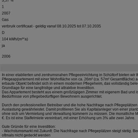
3,57 %
1
2007
Gas
verbruik certificaat - geldig vanaf 08.10.2025 tot 07.10.2035
D
104 kWh/(m²*a)
ja
2006
In einer etablierten und zentrumsnahen Pflegeeinrichtung in Schüttorf bieten wir 
Pflegeappartement mit einer Wohnfläche von ca. 26m² (ca. 57m² Gesamtfläche) a
erbaute Objekt befindet sich in einem modernen Pflegeheim, das vollständig beleg
Grundlage für eine langfristige und attraktive Investition.
Das Appartement besteht aus einem großzügigen Zimmer mit eigenem Bad und ist 
Bedürfnisse von pflegebedürftigen Bewohnern ausgerichtet.
Durch den professionellen Betreiber und die hohe Nachfrage nach Pflegeplätzen i
Auslastung gewährleistet. Damit profitieren Sie als Kapitalanleger von einer pl
ohne sich um Vermietung und Verwaltung kümmern zu müssen. Die monatliche Mie
€. Es ist eine Staffelmiete vereinbart, mit einer Erhöhung um 3% alle zwei Jahre.
Gute Gründe für eine Investition:
- Wachstumsmarkt mit Zukunft: Die Nachfrage nach Pflegeplätzen steigt stetig. Ber
oftmals nicht gedeckt werden