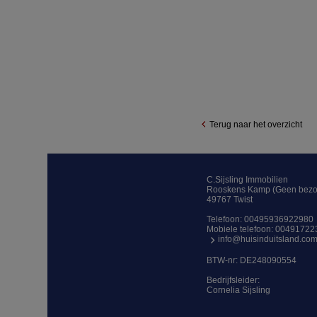
Terug naar het overzicht
C.Sijsling Immobilien
Rooskens Kamp (Geen bezo
49767 Twist
Telefoon:
00495936922980
Mobiele telefoon:
00491722
info@huisinduitsland.co
BTW-nr: DE248090554
Bedrijfsleider:
Cornelia Sijsling