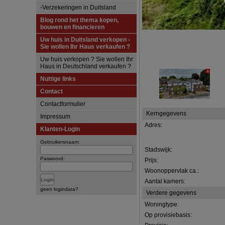
-Verzekeringen in Duitsland
Blog rond het thema kopen,
bouwen en financieren
Uw huis in Duitsland verkopen -
Sie wollen Ihr Haus verkaufen ?
Uw huis verkopen ? Sie wollen Ihr
Haus in Deutschland verkaufen ?
Nuttige links
Contact
Contactformulier
Kerngegevens
Impressum
Adres:
Klanten-Login
Gebruikersnaam:
Stadswijk:
Paswoord:
Prijs:
Woonoppervlak ca.:
Aantal kamers:
geen logindata?
Verdere gegevens
Woningtype:
Op provisiebasis: