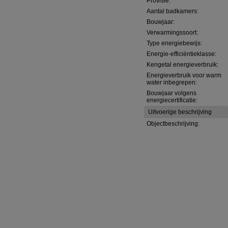
Provisie:
Aantal badkamers:
Bouwjaar:
Verwarmingssoort:
Type energiebewijs:
Energie-efficiëntieklasse:
Kengetal energieverbruik:
Energieverbruik voor warm
water inbegrepen:
Bouwjaar volgens
energiecertificatie:
Uitvoerige beschrijving
Objectbeschrijving: