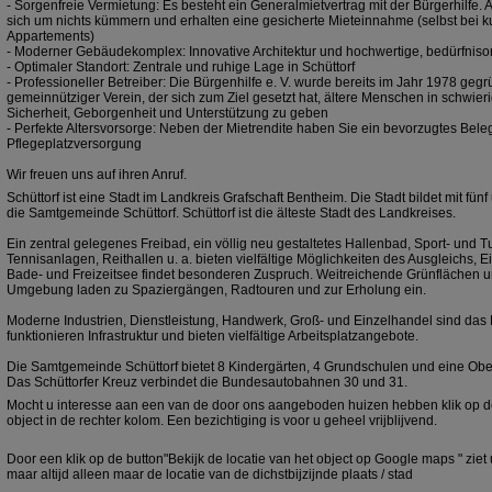
- Sorgenfreie Vermietung: Es besteht ein Generalmietvertrag mit der Bürgerhilfe.
sich um nichts kümmern und erhalten eine gesicherte Mieteinnahme (selbst bei k
Appartements)
- Moderner Gebäudekomplex: Innovative Architektur und hochwertige, bedürfnisor
- Optimaler Standort: Zentrale und ruhige Lage in Schüttorf
- Professioneller Betreiber: Die Bürgenhilfe e. V. wurde bereits im Jahr 1978 gegr
gemeinnütziger Verein, der sich zum Ziel gesetzt hat, ältere Menschen in schwi
Sicherheit, Geborgenheit und Unterstützung zu geben
- Perfekte Altersvorsorge: Neben der Mietrendite haben Sie ein bevorzugtes Bele
Pflegeplatzversorgung
Wir freuen uns auf ihren Anruf.
Schüttorf ist eine Stadt im Landkreis Grafschaft Bentheim. Die Stadt bildet mit 
die Samtgemeinde Schüttorf. Schüttorf ist die älteste Stadt des Landkreises.
Ein zentral gelegenes Freibad, ein völlig neu gestaltetes Hallenbad, Sport- und T
Tennisanlagen, Reithallen u. a. bieten vielfältige Möglichkeiten des Ausgleichs, 
Bade- und Freizeitsee findet besonderen Zuspruch. Weitreichende Grünflächen u
Umgebung laden zu Spaziergängen, Radtouren und zur Erholung ein.
Moderne Industrien, Dienstleistung, Handwerk, Groß- und Einzelhandel sind das 
funktionieren Infrastruktur und bieten vielfältige Arbeitsplatzangebote.
Die Samtgemeinde Schüttorf bietet 8 Kindergärten, 4 Grundschulen und eine Obe
Das Schüttorfer Kreuz verbindet die Bundesautobahnen 30 und 31.
Mocht u interesse aan een van de door ons aangeboden huizen hebben klik op de
object in de rechter kolom. Een bezichtiging is voor u geheel vrijblijvend.
Door een klik op de button"Bekijk de locatie van het object op Google maps " ziet 
maar altijd alleen maar de locatie van de dichstbijzijnde plaats / stad