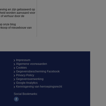
eving en zijn gebaseerd op
jkheid worden aanvaard voor
 of verhuur door de
 op onze blog
aankoop of nieuwbouw van
Impressum
Algemene voorwaarden
Cookies
Gegevensbescherming Facebook
Privacy Policy
Gegevensverwerking
Google Analytics
Kennisgeving van herroepingsrecht
Social Bookmarks: