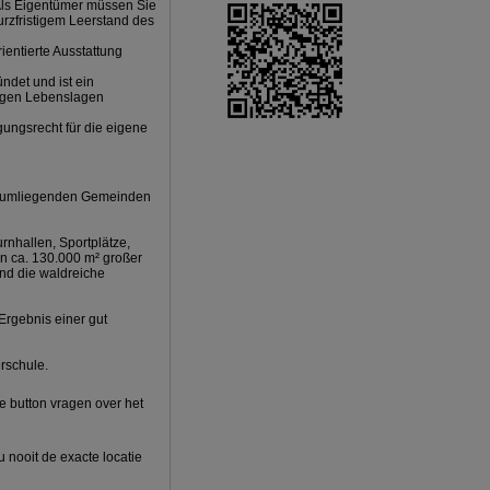
 Als Eigentümer müssen Sie
urzfristigem Leerstand des
ientierte Ausstattung
ündet und ist ein
erigen Lebenslagen
gungsrecht für die eigene
fünf umliegenden Gemeinden
urnhallen, Sportplätze,
Ein ca. 130.000 m² großer
nd die waldreiche
Ergebnis einer gut
rschule.
 button vragen over het
u nooit de exacte locatie